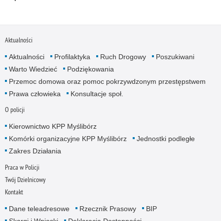
Aktualności
Aktualności
Profilaktyka
Ruch Drogowy
Poszukiwani
Warto Wiedzieć
Podziękowania
Przemoc domowa oraz pomoc pokrzywdzonym przestępstwem
Prawa człowieka
Konsultacje społ.
O policji
Kierownictwo KPP Myślibórz
Komórki organizacyjne KPP Myślibórz
Jednostki podległe
Zakres Działania
Praca w Policji
Twój Dzielnicowy
Kontakt
Dane teleadresowe
Rzecznik Prasowy
BIP
Skargi i Wnioski
Deklaracja Dostępności