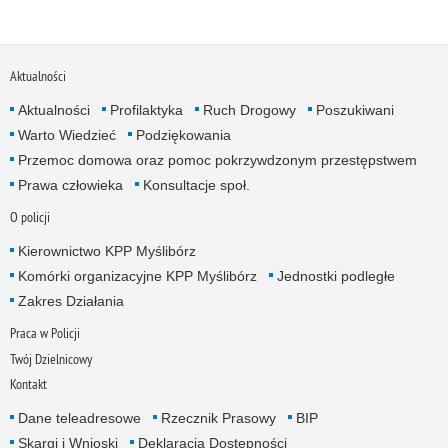
Aktualności
Aktualności
Profilaktyka
Ruch Drogowy
Poszukiwani
Warto Wiedzieć
Podziękowania
Przemoc domowa oraz pomoc pokrzywdzonym przestępstwem
Prawa człowieka
Konsultacje społ.
O policji
Kierownictwo KPP Myślibórz
Komórki organizacyjne KPP Myślibórz
Jednostki podległe
Zakres Działania
Praca w Policji
Twój Dzielnicowy
Kontakt
Dane teleadresowe
Rzecznik Prasowy
BIP
Skargi i Wnioski
Deklaracja Dostępności